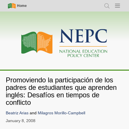
Skip
Simple
Main
Home
Search
Menu
to
Nav
navigation
main
content
Promoviendo la participación de los
padres de estudiantes que aprenden
inglés: Desafíos en tiempos de
conflicto
Beatriz Arias
and
Milagros Morillo-Campbell
January 8, 2008